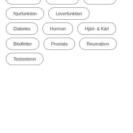
Njurfunktion
Leverfunktion
Diabetes
Hormon
Hjärt- & Kärl
Blodfetter
Prostata
Reumatism
Testosteron