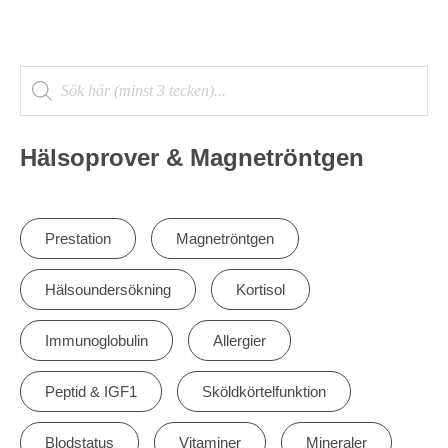
Hälsoprover & Magnetröntgen
Prestation
Magnetröntgen
Hälsoundersökning
Kortisol
Immunoglobulin
Allergier
Peptid & IGF1
Sköldkörtelfunktion
Blodstatus
Vitaminer
Mineraler