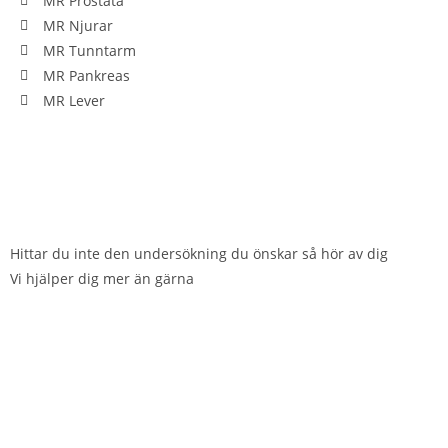
MR Prostata
MR Njurar
MR Tunntarm
MR Pankreas
MR Lever
Visa alla specifika undersökningar
Hittar du inte den undersökning du önskar så hör av dig
Vi hjälper dig mer än gärna
Kontakta oss på Info@familjelakaren.se