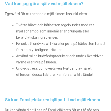
Vad kan jag göra själv vid mjälleksem?
Egenvård för att behandla mjälleksem kan inkludera:
Tvätta håret och hårbotten regelbundet med ett
mjällschampo som innehåller antifungala eller
keratolytiska ingredienser.
Försök att undvika att klia eller peta på hårbotten för att
förhindra ytterligare irritation.
Använd milda hudvårdsprodukter och undvik överdriven
värme eller kyla på huden.
Undvik stress och överdriven tvättning av håret,
eftersom dessa faktorer kan förvärra tillståndet.
Så kan Familjeläkaren hjälpa till vid mjälleksem
Du kan vända dig till oss på Familjeläkaren för att få råd och