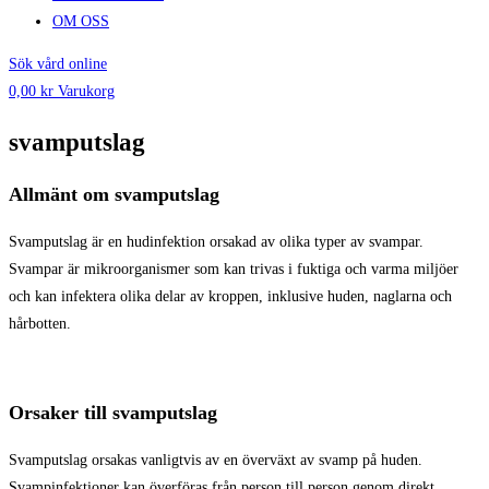
OM OSS
Sök vård online
0,00
kr
Varukorg
svamputslag
Allmänt om svamputslag
Svamputslag är en hudinfektion orsakad av olika typer av svampar.
Svampar är mikroorganismer som kan trivas i fuktiga och varma miljöer
och kan infektera olika delar av kroppen, inklusive huden, naglarna och
hårbotten.
Orsaker till svamputslag
Svamputslag orsakas vanligtvis av en överväxt av svamp på huden.
Svampinfektioner kan överföras från person till person genom direkt