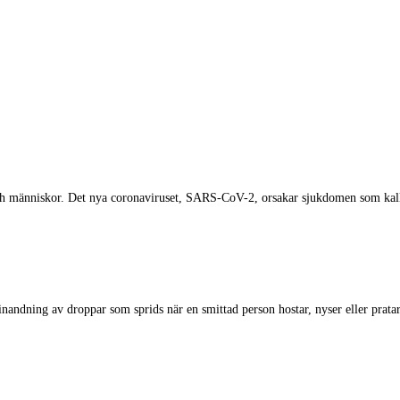
och människor. Det nya coronaviruset, SARS-CoV-2, orsakar sjukdomen som kal
inandning av droppar som sprids när en smittad person hostar, nyser eller pratar