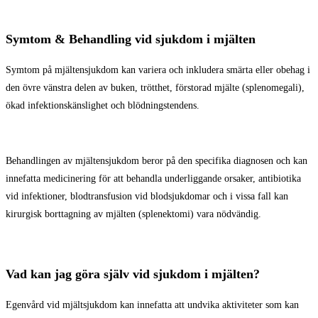
Symtom & Behandling vid sjukdom i mjälten
Symtom på mjältensjukdom kan variera och inkludera smärta eller obehag i
den övre vänstra delen av buken, trötthet, förstorad mjälte (splenomegali),
ökad infektionskänslighet och blödningstendens.
Behandlingen av mjältensjukdom beror på den specifika diagnosen och kan
innefatta medicinering för att behandla underliggande orsaker, antibiotika
vid infektioner, blodtransfusion vid blodsjukdomar och i vissa fall kan
kirurgisk borttagning av mjälten (splenektomi) vara nödvändig.
Vad kan jag göra själv vid sjukdom i mjälten?
Egenvård vid mjältsjukdom kan innefatta att undvika aktiviteter som kan