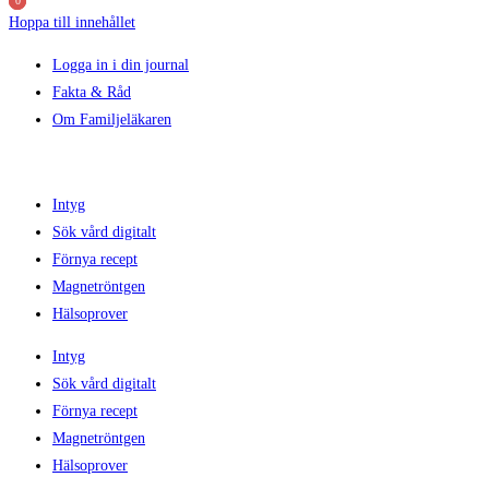
0
0
0
Hoppa till innehållet
Logga in i din journal
Fakta & Råd
Om Familjeläkaren
Intyg
Sök vård digitalt
Förnya recept
Magnetröntgen
Hälsoprover
Intyg
Sök vård digitalt
Förnya recept
Magnetröntgen
Hälsoprover