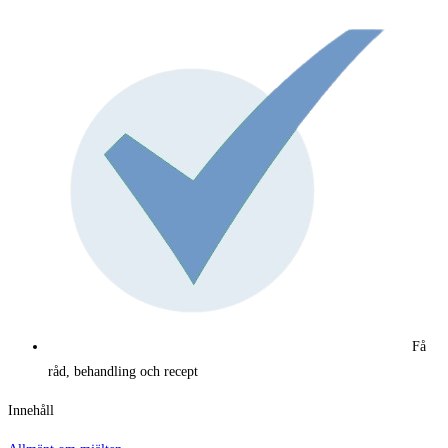
Få
råd, behandling och recept
Innehåll