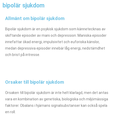
bipolär sjukdom
Allmänt om bipolär sjukdom
Bipolär sjukdom är en psykisk sjukdom som kännetecknas av
skiftande episoder av mani och depression. Maniska episoder
innefattar ökad energi, impulsivitet och euforiska känslor,
medan depressiva episoder innebär låg energi, nedstämdhet
och brist på intresse.
Orsaker till bipolär sjukdom
Orsaken till bipolär sjukdom är inte helt klarlagd, men det antas
vara en kombination av genetiska, biologiska och miljömässiga
faktorer. Obalans i hjärnans signalsubstanser kan också spela
en roll.