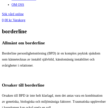
OM OSS
Sök vård online
0,00
kr
Varukorg
borderline
Allmänt om borderline
Borderline personlighetsstörning (BPD) är en komplex psykisk sjukdom
som kännetecknas av instabil självbild, känslomässig instabilitet och
svårigheter i relationer.
Orsaker till borderline
Orsaken till BPD är inte helt klarlagd, men det antas vara en kombination
av genetiska, biologiska och miljömässiga faktorer. Traumatiska upplevelser
i barndomen kan också spela en roll.