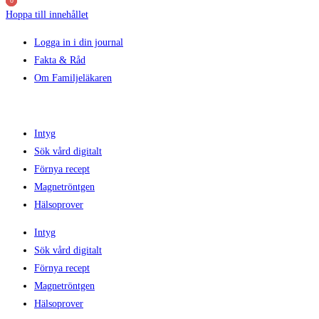
0
0
0
Hoppa till innehållet
Logga in i din journal
Fakta & Råd
Om Familjeläkaren
Intyg
Sök vård digitalt
Förnya recept
Magnetröntgen
Hälsoprover
Intyg
Sök vård digitalt
Förnya recept
Magnetröntgen
Hälsoprover