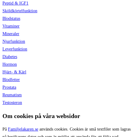
Peptid & IGF1
Sköldkörtelfunktion
Blodstatus
Vitaminer
Mineraler
Njurfunktion
Leverfunktion
Diabetes
Hormon
Hjärt- & Kärl
Blodfetter
Prostata
Reumatism
Testosteron
Om cookies på våra websidor
På
Familjelakaren.se
används cookies. Cookies är små textfiler som lagras
på besökarens dator och som är möjlig att använda för att följa vad