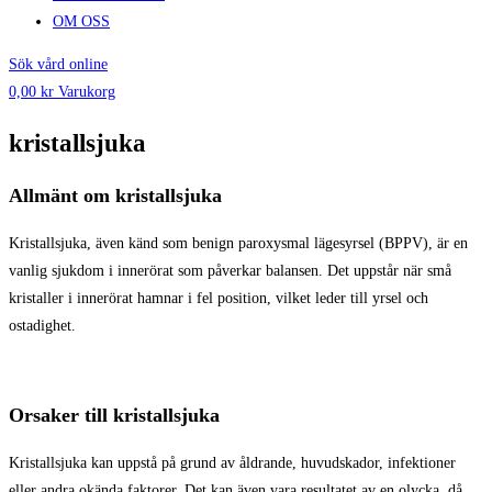
OM OSS
Sök vård online
0,00
kr
Varukorg
kristallsjuka
Allmänt om kristallsjuka
Kristallsjuka, även känd som benign paroxysmal lägesyrsel (BPPV), är en
vanlig sjukdom i innerörat som påverkar balansen. Det uppstår när små
kristaller i innerörat hamnar i fel position, vilket leder till yrsel och
ostadighet.
Orsaker till kristallsjuka
Kristallsjuka kan uppstå på grund av åldrande, huvudskador, infektioner
eller andra okända faktorer. Det kan även vara resultatet av en olycka, då