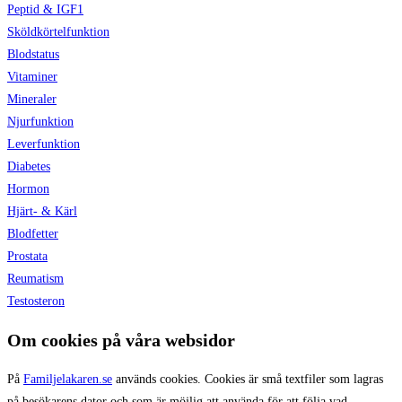
Peptid & IGF1
Sköldkörtelfunktion
Blodstatus
Vitaminer
Mineraler
Njurfunktion
Leverfunktion
Diabetes
Hormon
Hjärt- & Kärl
Blodfetter
Prostata
Reumatism
Testosteron
Om cookies på våra websidor
På
Familjelakaren.se
används cookies. Cookies är små textfiler som lagras
på besökarens dator och som är möjlig att använda för att följa vad