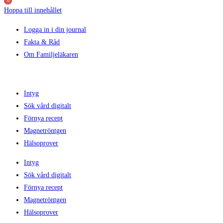
0
0
0
Hoppa till innehållet
Logga in i din journal
Fakta & Råd
Om Familjeläkaren
Intyg
Sök vård digitalt
Förnya recept
Magnetröntgen
Hälsoprover
Intyg
Sök vård digitalt
Förnya recept
Magnetröntgen
Hälsoprover