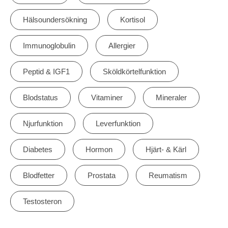
Hälsoundersökning
Kortisol
Immunoglobulin
Allergier
Peptid & IGF1
Sköldkörtelfunktion
Blodstatus
Vitaminer
Mineraler
Njurfunktion
Leverfunktion
Diabetes
Hormon
Hjärt- & Kärl
Blodfetter
Prostata
Reumatism
Testosteron