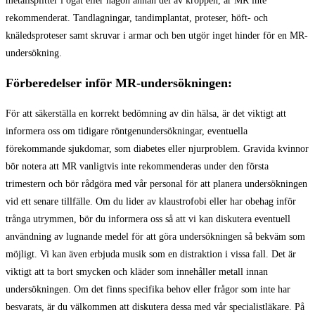
metallsplitter i ögat eller någon annan del av kroppen, är MR inte
rekommenderat. Tandlagningar, tandimplantat, proteser, höft- och
knäledsproteser samt skruvar i armar och ben utgör inget hinder för en MR-
undersökning.
Förberedelser inför MR-undersökningen:
För att säkerställa en korrekt bedömning av din hälsa, är det viktigt att
informera oss om tidigare röntgenundersökningar, eventuella
förekommande sjukdomar, som diabetes eller njurproblem. Gravida kvinnor
bör notera att MR vanligtvis inte rekommenderas under den första
trimestern och bör rådgöra med vår personal för att planera undersökningen
vid ett senare tillfälle. Om du lider av klaustrofobi eller har obehag inför
trånga utrymmen, bör du informera oss så att vi kan diskutera eventuell
användning av lugnande medel för att göra undersökningen så bekväm som
möjligt. Vi kan även erbjuda musik som en distraktion i vissa fall. Det är
viktigt att ta bort smycken och kläder som innehåller metall innan
undersökningen. Om det finns specifika behov eller frågor som inte har
besvarats, är du välkommen att diskutera dessa med vår specialistläkare. På