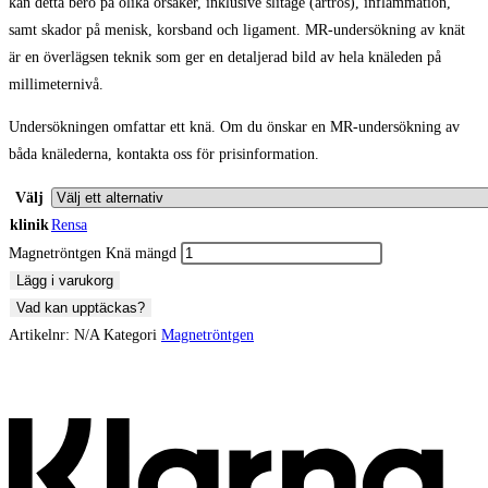
kan detta bero på olika orsaker, inklusive slitage (artros), inflammation,
samt skador på menisk, korsband och ligament. MR-undersökning av knät
är en överlägsen teknik som ger en detaljerad bild av hela knäleden på
millimeternivå.
Undersökningen omfattar ett knä. Om du önskar en MR-undersökning av
båda knälederna, kontakta oss för prisinformation.
Välj
klinik
Rensa
Magnetröntgen Knä mängd
Lägg i varukorg
Vad kan upptäckas?
Artikelnr:
N/A
Kategori
Magnetröntgen