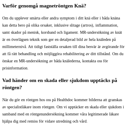
Varför genomgå magnetröntgen Knä?
Om du upplever smärta eller andra symptom i ditt knä eller i båda knäna
kan detta bero på olika orsaker, inklusive slitage (artros), inflammation,
samt skador på menisk, korsband och ligament. MR-undersökning av knät
är en överlägsen teknik som ger en detaljerad bild av hela knäleden på
millimeternivå. Att tidigt fastställa orsaken till dina besvär är avgörande för
att få rätt behandling och möjliggöra rehabilitering av ditt tillstånd. Om du
önskar en MR-undersökning av båda knälederna, kontakta oss för
prisinformation.
Vad händer om en skada eller sjukdom upptäcks på
röntgen?
När du gör en röntgen hos oss på Healthdoc kommer bilderna att granskas
av specialistläkare inom röntgen. Om vi upptäcker en skada eller sjukdom i
samband med en röntgenundersökning kommer våra legitimerade läkare
hjälpa dig med remiss för vidare utredning och vård.