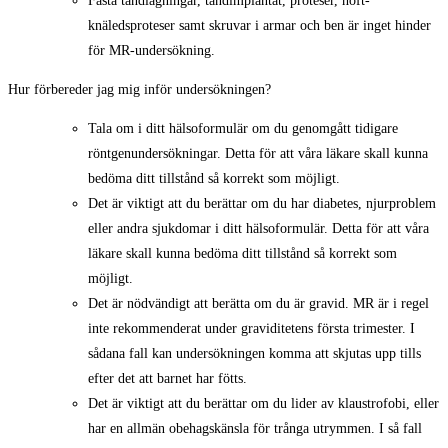
Fasta tandlagningar, tandimplantat, proteser, höft-
knäledsproteser samt skruvar i armar och ben är inget hinder
för MR-undersökning.
Hur förbereder jag mig inför undersökningen?
Tala om i ditt hälsoformulär om du genomgått tidigare
röntgenundersökningar. Detta för att våra läkare skall kunna
bedöma ditt tillstånd så korrekt som möjligt.
Det är viktigt att du berättar om du har diabetes, njurproblem
eller andra sjukdomar i ditt hälsoformulär. Detta för att våra
läkare skall kunna bedöma ditt tillstånd så korrekt som
möjligt.
Det är nödvändigt att berätta om du är gravid. MR är i regel
inte rekommenderat under graviditetens första trimester. I
sådana fall kan undersökningen komma att skjutas upp tills
efter det att barnet har fötts.
Det är viktigt att du berättar om du lider av klaustrofobi, eller
har en allmän obehagskänsla för trånga utrymmen. I så fall