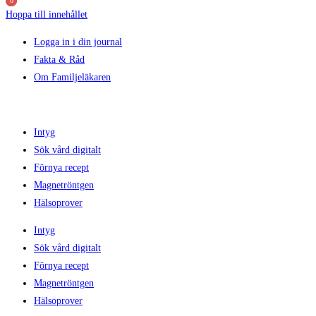
0
0
0
Hoppa till innehållet
Logga in i din journal
Fakta & Råd
Om Familjeläkaren
Intyg
Sök vård digitalt
Förnya recept
Magnetröntgen
Hälsoprover
Intyg
Sök vård digitalt
Förnya recept
Magnetröntgen
Hälsoprover