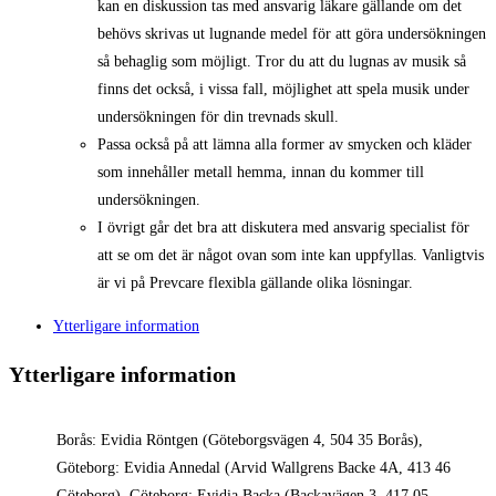
kan en diskussion tas med ansvarig läkare gällande om det
behövs skrivas ut lugnande medel för att göra undersökningen
så behaglig som möjligt. Tror du att du lugnas av musik så
finns det också, i vissa fall, möjlighet att spela musik under
undersökningen för din trevnads skull.
Passa också på att lämna alla former av smycken och kläder
som innehåller metall hemma, innan du kommer till
undersökningen.
I övrigt går det bra att diskutera med ansvarig specialist för
att se om det är något ovan som inte kan uppfyllas. Vanligtvis
är vi på Prevcare flexibla gällande olika lösningar.
Ytterligare information
Ytterligare information
Borås: Evidia Röntgen (Göteborgsvägen 4, 504 35 Borås),
Göteborg: Evidia Annedal (Arvid Wallgrens Backe 4A, 413 46
Göteborg), Göteborg: Evidia Backa (Backavägen 3, 417 05