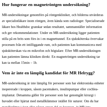
Hur fungerar en magnetröntgen undersökning?
MR-undersökningar genomförs på röntgenkliniker, och bilderna utvärderas
av specialistläkare inom röntgen, även kända som radiologer. Specialiserade
läkare hos Healthdoc granskar sedan resultatet, sammanställer information
och ger rekommendationer. Under en MR-undersökning ligger patienten
stilla på en brits som förs in i en magnettunnel. En sjuksköterska övervakar
processen från ett intilliggande rum, och patienten kan kommunicera med
sjuksköterskan via en mikrofon och högtalare. Efter MR-undersökningen
kan patienten lämna kliniken direkt. En magnetröntgen undersökning tar
kan ta mellan 15min – 1h.
Vem är inte en lämplig kandidat för MR Helrygg?
MR-undersökning är inte lämplig för personer som har elektroniska enheter
inopererade i kroppen, såsom pacemakers, insulinpumpar eller cochlea-
implantat. Detsamma gäller för personer som har genomgått kirurgi i
huvudet eller hjärtat med metallklämmor istället för suturer. Om du har