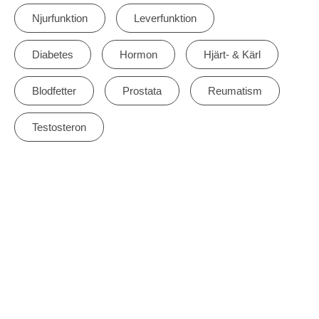
Njurfunktion
Leverfunktion
Diabetes
Hormon
Hjärt- & Kärl
Blodfetter
Prostata
Reumatism
Testosteron