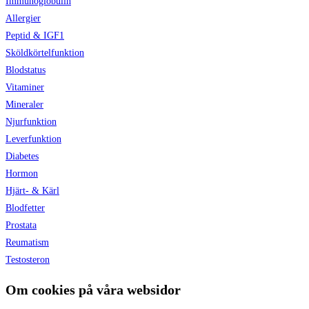
Immunoglobulin
Allergier
Peptid & IGF1
Sköldkörtelfunktion
Blodstatus
Vitaminer
Mineraler
Njurfunktion
Leverfunktion
Diabetes
Hormon
Hjärt- & Kärl
Blodfetter
Prostata
Reumatism
Testosteron
Om cookies på våra websidor