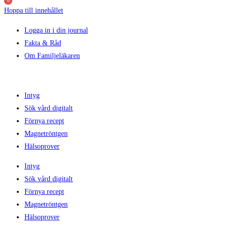
0
0
0
Hoppa till innehållet
Logga in i din journal
Fakta & Råd
Om Familjeläkaren
Intyg
Sök vård digitalt
Förnya recept
Magnetröntgen
Hälsoprover
Intyg
Sök vård digitalt
Förnya recept
Magnetröntgen
Hälsoprover