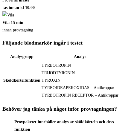
Proverna
måste
tas innan kl 10.00
Vila 15 min
innan provtagning
Följande blodmarkör ingår i testet
Analysgrupp
Analys
TYREOTROPIN
TRIJODTYRONIN
Sköldkörtelfunktion
TYROXIN
TYREOIDEAPEROXIDAS – Antikroppar
TYREOTROPIN RECEPTOR – Antikroppar
Behöver jag tänka på något inför provtagningen?
Provpaketet innehåller analys av sköldkörteln och dess
funktion