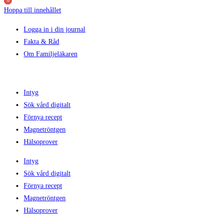
0
0
0
Hoppa till innehållet
Logga in i din journal
Fakta & Råd
Om Familjeläkaren
Intyg
Sök vård digitalt
Förnya recept
Magnetröntgen
Hälsoprover
Intyg
Sök vård digitalt
Förnya recept
Magnetröntgen
Hälsoprover