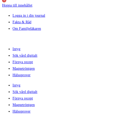
0
0
0
Hoppa till innehållet
Logga in i din journal
Fakta & Råd
Om Familjeläkaren
Intyg
Sök vård digitalt
Förnya recept
Magnetröntgen
Hälsoprover
Intyg
Sök vård digitalt
Förnya recept
Magnetröntgen
Hälsoprover