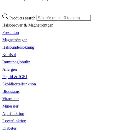
Products search
Hälsoprover & Magnetröntgen
Prestation
Magnetröntgen
Hälsoundersökning
Kortisol
Immunoglobulin
Allergier
Peptid & IGF1
Sköldkörtelfunktion
Blodstatus
Vitaminer
Mineraler
Njurfunktion
Leverfunktion
Diabetes