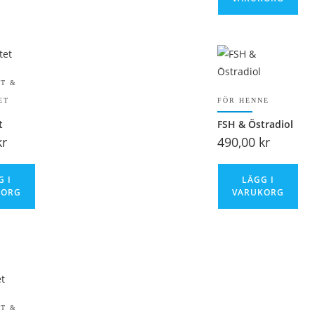
ET &
ET
FÖR HENNE
t
FSH & Östradiol
kr
490,00
kr
G I
LÄGG I
KORG
VARUKORG
ET &