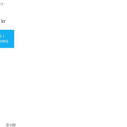
ET
0
kr
G I
KORG
B-HB