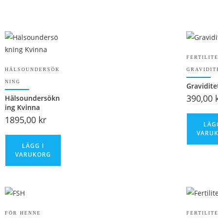
FERTILIT
HÄLSOUNDERSÖK
GRAVIDIT
NING
Gravidite
390,00
Hälsoundersökn
ing Kvinna
1895,00
kr
LÄG
VARU
LÄGG I
VARUKORG
FÖR HENNE
FERTILIT