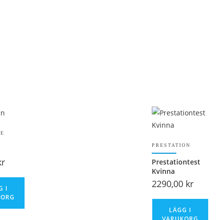
NE
PRESTATION
kr
Prestationtest
Kvinna
2290,00
kr
G I
KORG
LÄGG I
VARUKORG