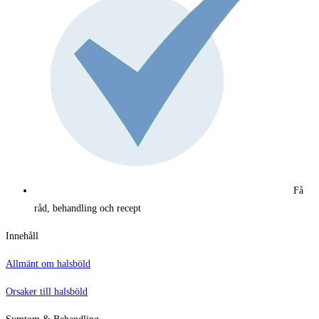
Få
råd, behandling och recept
Innehåll
Allmänt om halsböld
Orsaker till halsböld