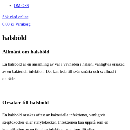
OM OSS
Sök vård online
0,00
kr
Varukorg
halsböld
Allmänt om halsböld
En halsböld är en ansamling av var i vävnaden i halsen, vanligtvis orsakad
av en bakteriell infektion. Det kan leda till svår smärta och svullnad i
området.
Orsaker till halsböld
En halsböld orsakas oftast av bakteriella infektioner, vanligtvis
streptokocker eller stafylokocker. Infektionen kan uppstå som en
komplikation av en tidigare infektion, som tonsillit eller