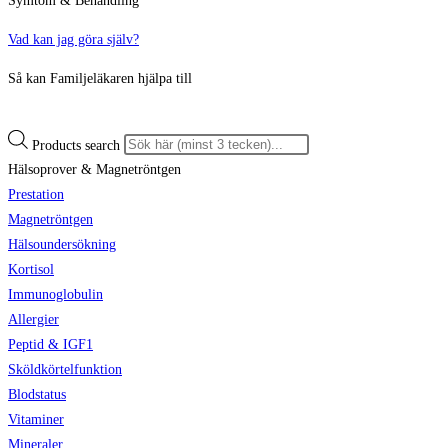
Symtom & Behandling
Vad kan jag göra själv?
Så kan Familjeläkaren hjälpa till
Products search
Hälsoprover & Magnetröntgen
Prestation
Magnetröntgen
Hälsoundersökning
Kortisol
Immunoglobulin
Allergier
Peptid & IGF1
Sköldkörtelfunktion
Blodstatus
Vitaminer
Mineraler