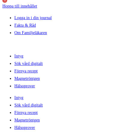
0
0
0
Hoppa till innehållet
Logga in i din journal
Fakta & Råd
Om Familjeläkaren
Intyg
Sök vård digitalt
Förnya recept
Magnetröntgen
Hälsoprover
Intyg
Sök vård digitalt
Förnya recept
Magnetröntgen
Hälsoprover