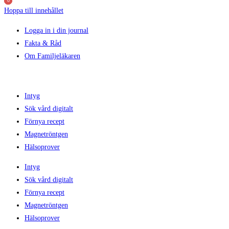
0
0
0
Hoppa till innehållet
Logga in i din journal
Fakta & Råd
Om Familjeläkaren
Intyg
Sök vård digitalt
Förnya recept
Magnetröntgen
Hälsoprover
Intyg
Sök vård digitalt
Förnya recept
Magnetröntgen
Hälsoprover