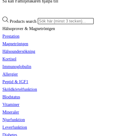
Så kan Familjeläkaren hjälpa till
Products search
Hälsoprover & Magnetröntgen
Prestation
Magnetröntgen
Hälsoundersökning
Kortisol
Immunoglobulin
Allergier
Peptid & IGF1
Sköldkörtelfunktion
Blodstatus
Vitaminer
Mineraler
Njurfunktion
Leverfunktion
Diabetes