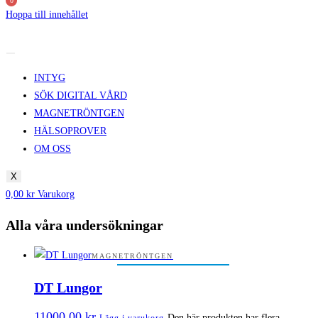
0
Hoppa till innehållet
INTYG
SÖK DIGITAL VÅRD
MAGNETRÖNTGEN
HÄLSOPROVER
OM OSS
X
0,00
kr
Varukorg
Alla våra undersökningar
MAGNETRÖNTGEN
DT Lungor
11000,00
kr
Den här produkten har flera