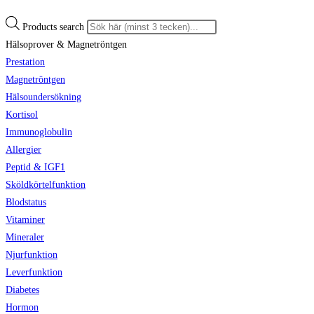
Products search
Hälsoprover & Magnetröntgen
Prestation
Magnetröntgen
Hälsoundersökning
Kortisol
Immunoglobulin
Allergier
Peptid & IGF1
Sköldkörtelfunktion
Blodstatus
Vitaminer
Mineraler
Njurfunktion
Leverfunktion
Diabetes
Hormon