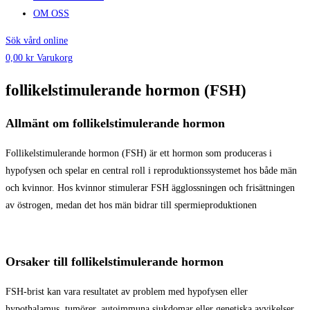
OM OSS
Sök vård online
0,00
kr
Varukorg
follikelstimulerande hormon (FSH)
Allmänt om follikelstimulerande hormon
Follikelstimulerande hormon (FSH) är ett hormon som produceras i
hypofysen och spelar en central roll i reproduktionssystemet hos både män
och kvinnor. Hos kvinnor stimulerar FSH ägglossningen och frisättningen
av östrogen, medan det hos män bidrar till spermieproduktionen
Orsaker till follikelstimulerande hormon
FSH-brist kan vara resultatet av problem med hypofysen eller
hypothalamus, tumörer, autoimmuna sjukdomar eller genetiska avvikelser.