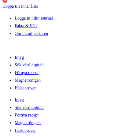
0
0
0
Hoppa till innehållet
Logga in i din journal
Fakta & Råd
Om Familjeläkaren
Intyg
Sök vård digitalt
Förnya recept
Magnetröntgen
Hälsoprover
Intyg
Sök vård digitalt
Förnya recept
Magnetröntgen
Hälsoprover