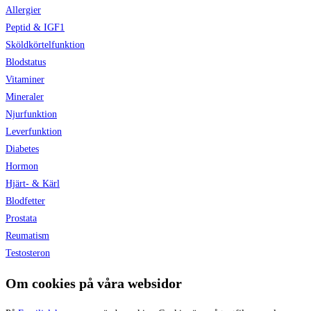
Allergier
Peptid & IGF1
Sköldkörtelfunktion
Blodstatus
Vitaminer
Mineraler
Njurfunktion
Leverfunktion
Diabetes
Hormon
Hjärt- & Kärl
Blodfetter
Prostata
Reumatism
Testosteron
Om cookies på våra websidor